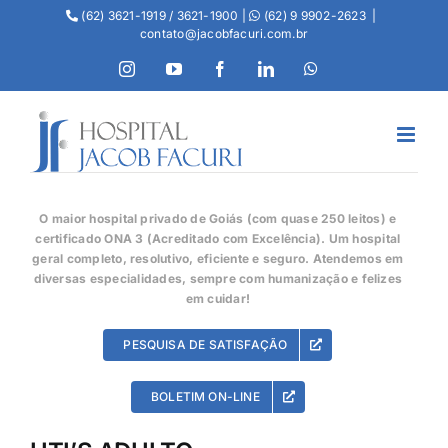
(62) 3621-1919 / 3621-1900 |
(62) 9 9902-2623
|
contato@jacobfacuri.com.br
O maior hospital privado de Goiás (com quase 250 leitos) e
certificado ONA 3 (Acreditado com Excelência). Um hospital
geral completo, resolutivo, eficiente e seguro. Atendemos em
diversas especialidades, sempre com humanização e felizes
em cuidar!
PESQUISA DE SATISFAÇÃO
BOLETIM ON-LINE