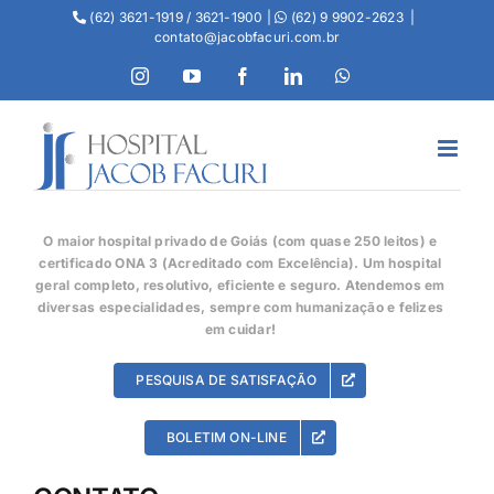
(62) 3621-1919 / 3621-1900 |
(62) 9 9902-2623
|
contato@jacobfacuri.com.br
O maior hospital privado de Goiás (com quase 250 leitos) e
certificado ONA 3 (Acreditado com Excelência). Um hospital
geral completo, resolutivo, eficiente e seguro. Atendemos em
diversas especialidades, sempre com humanização e felizes
em cuidar!
PESQUISA DE SATISFAÇÃO
BOLETIM ON-LINE