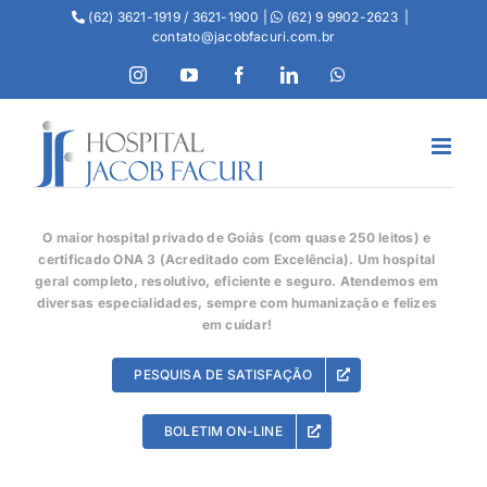
(62) 3621-1919 / 3621-1900 |
(62) 9 9902-2623
|
contato@jacobfacuri.com.br
O maior hospital privado de Goiás (com quase 250 leitos) e
certificado ONA 3 (Acreditado com Excelência). Um hospital
geral completo, resolutivo, eficiente e seguro. Atendemos em
diversas especialidades, sempre com humanização e felizes
em cuidar!
PESQUISA DE SATISFAÇÃO
BOLETIM ON-LINE