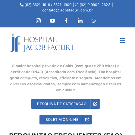
(62) 3621-1919 / 3621-1900 |
(62) 9 9902-2623
|
contato@jacobfacuri.com.br
O maior hospital privado de Goiás (com quase 250 leitos) e
certificado ONA 3 (Acreditado com Excelência). Um hospital
geral completo, resolutivo, eficiente e seguro. Atendemos em
diversas especialidades, sempre com humanização e felizes
em cuidar!
PESQUISA DE SATISFAÇÃO
BOLETIM ON-LINE