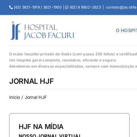
(62) 3621-1919 / 3621-1900 |
(62) 9 9902-2623
|
contato@jacobfa
O HOSPI
O maior hospital privado de Goiás (com quase 250 leitos) e certific
Um hospital geral completo, resolutivo, eficiente e seguro.
Atendemos em diversas especialidades, sempre com humanização e 
JORNAL HJF
Início
Jornal HJF
HJF NA MÍDIA
NOSSO JORNAL VIRTUAL