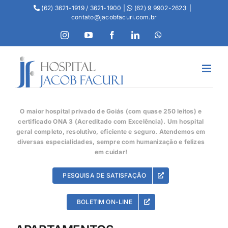
(62) 3621-1919 / 3621-1900 |
(62) 9 9902-2623
|
contato@jacobfacuri.com.br
O maior hospital privado de Goiás (com quase 250 leitos) e
certificado ONA 3 (Acreditado com Excelência). Um hospital
geral completo, resolutivo, eficiente e seguro. Atendemos em
diversas especialidades, sempre com humanização e felizes
em cuidar!
PESQUISA DE SATISFAÇÃO
BOLETIM ON-LINE