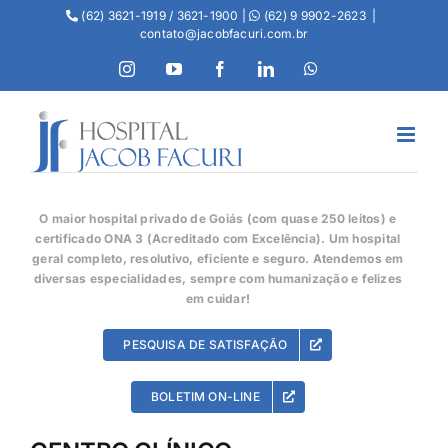
(62) 3621-1919 / 3621-1900 |
(62) 9 9902-2623
|
contato@jacobfacuri.com.br
O maior hospital privado de Goiás (com quase 250 leitos) e
certificado ONA 3 (Acreditado com Excelência). Um hospital
geral completo, resolutivo, eficiente e seguro. Atendemos em
diversas especialidades, sempre com humanização e felizes
em cuidar!
PESQUISA DE SATISFAÇÃO
BOLETIM ON-LINE